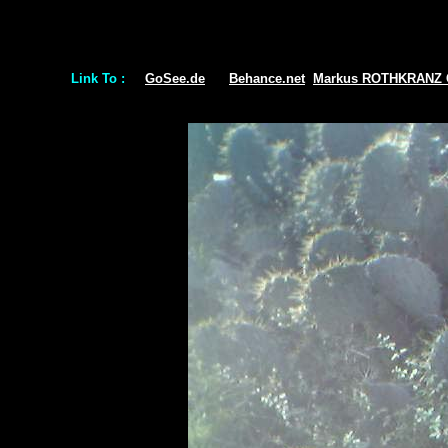
Link To :
GoSee.de
Behance.net
Markus ROTHKRANZ C