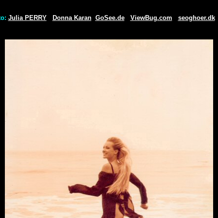
to:
Julia PERRY
Donna Karan
GoSee.de
ViewBug.com
seoghoer.dk