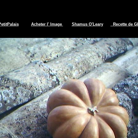
PetitPalais
Acheter l' Image
Shamus O'Leary
Recette de Gl